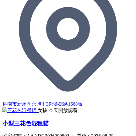
桃園市新屋區永興里3鄰藻礁路1668號
女孩
今天開放認養
小型三花色混種貓
收容編號：AAADG2026080803 ・ 開放：2026-08-08