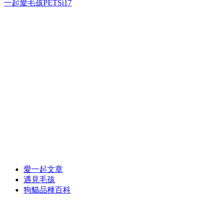
一起愛毛孩PETSi17
愛一起文章
遇見毛孩
狗貓品種百科