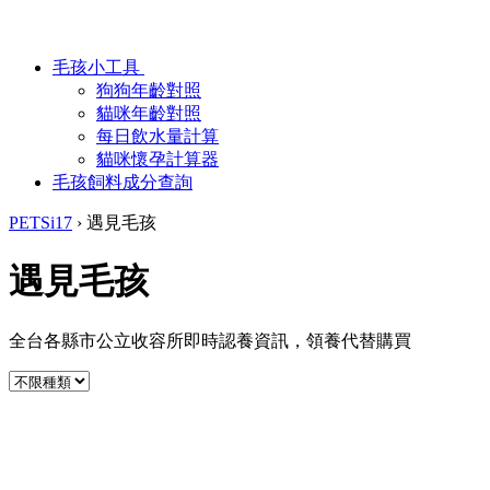
毛孩小工具
狗狗年齡對照
貓咪年齡對照
每日飲水量計算
貓咪懷孕計算器
毛孩飼料成分查詢
PETSi17
›
遇見毛孩
遇見毛孩
全台各縣市公立收容所即時認養資訊，領養代替購買