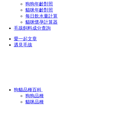
狗狗年齡對照
貓咪年齡對照
每日飲水量計算
貓咪懷孕計算器
毛孩飼料成分查詢
愛一起文章
遇見毛孩
狗貓品種百科
狗狗品種
貓咪品種