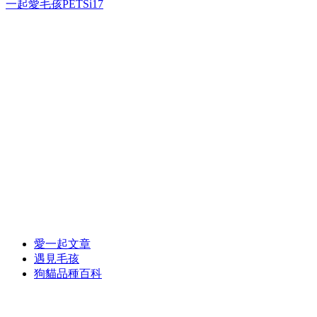
一起愛毛孩PETSi17
愛一起文章
遇見毛孩
狗貓品種百科