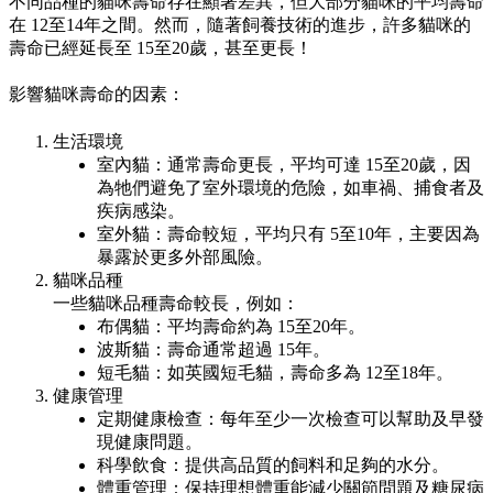
不同品種的貓咪壽命存在顯著差異，但大部分貓咪的平均壽命
在
12至14年之間
。然而，隨著飼養技術的進步，許多貓咪的
壽命已經延長至
15至20歲
，甚至更長！
影響貓咪壽命的因素：
生活環境
室內貓：通常壽命更長，平均可達 15至20歲，因
為牠們避免了室外環境的危險，如車禍、捕食者及
疾病感染。
室外貓：壽命較短，平均只有 5至10年，主要因為
暴露於更多外部風險。
貓咪品種
一些貓咪品種壽命較長，例如：
布偶貓：平均壽命約為 15至20年。
波斯貓：壽命通常超過 15年。
短毛貓：如英國短毛貓，壽命多為 12至18年。
健康管理
定期健康檢查：每年至少一次檢查可以幫助及早發
現健康問題。
科學飲食：提供高品質的飼料和足夠的水分。
體重管理：保持理想體重能減少關節問題及糖尿病