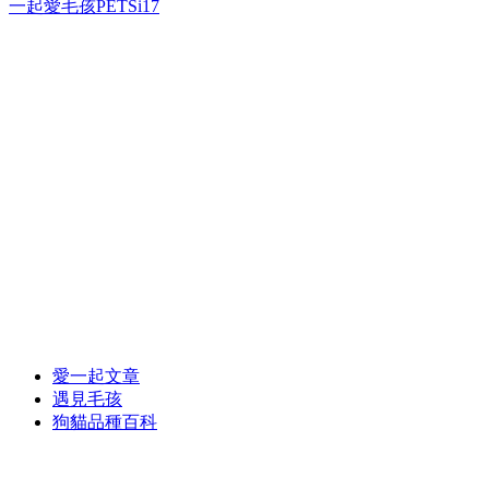
一起愛毛孩PETSi17
愛一起文章
遇見毛孩
狗貓品種百科