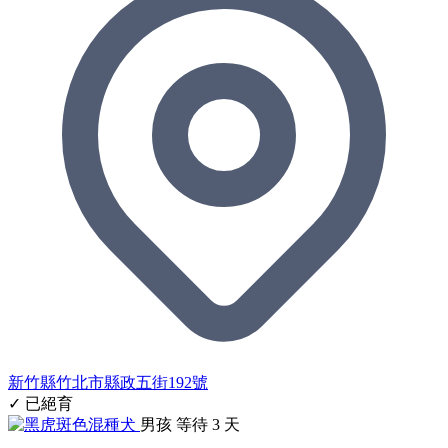
新竹縣竹北市縣政五街192號
✓ 已絕育
男孩
等待 3 天