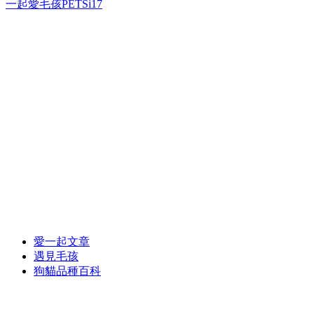
一起愛毛孩PETSi17
愛一起文章
遇見毛孩
狗貓品種百科