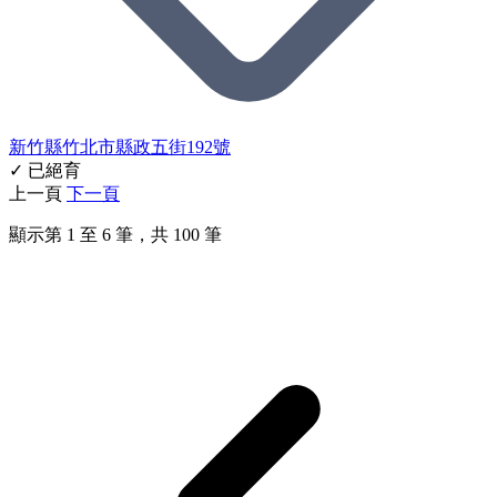
新竹縣竹北市縣政五街192號
✓ 已絕育
上一頁
下一頁
顯示第
1
至
6
筆，共
100
筆