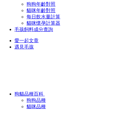
狗狗年齡對照
貓咪年齡對照
每日飲水量計算
貓咪懷孕計算器
毛孩飼料成分查詢
愛一起文章
遇見毛孩
狗貓品種百科
狗狗品種
貓咪品種