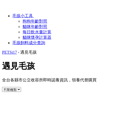
毛孩小工具
狗狗年齡對照
貓咪年齡對照
每日飲水量計算
貓咪懷孕計算器
毛孩飼料成分查詢
PETSi17
›
遇見毛孩
遇見毛孩
全台各縣市公立收容所即時認養資訊，領養代替購買