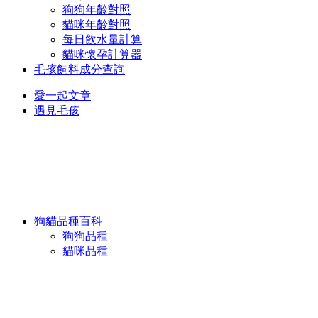
狗狗年齡對照
貓咪年齡對照
每日飲水量計算
貓咪懷孕計算器
毛孩飼料成分查詢
愛一起文章
遇見毛孩
狗貓品種百科
狗狗品種
貓咪品種