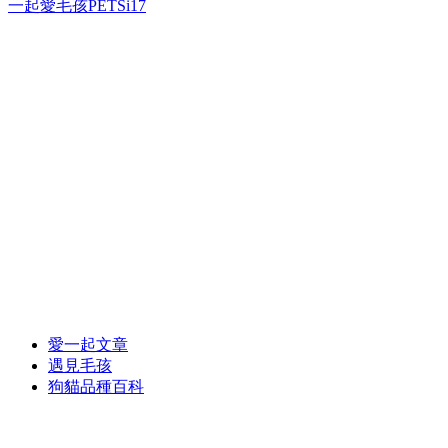
一起愛毛孩PETSi17
愛一起文章
遇見毛孩
狗貓品種百科