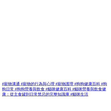
#寵物溝通
#寵物的行為與心理
#寵物護理
#狗狗健康百科
#狗
狗日常
#狗狗營養與飲食
#貓咪健康百科
#貓咪營養與飲食健
康：從主食罐到日常禁忌的完整知識庫
#貓咪生活