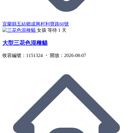
宜蘭縣五結鄉成興村利寶路60號
女孩
等待 1 天
大型三花色混種貓
收容編號：1151324 ・ 開放：2026-08-07