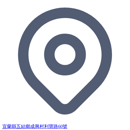
宜蘭縣五結鄉成興村利寶路60號