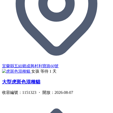
宜蘭縣五結鄉成興村利寶路60號
女孩
等待 1 天
大型虎斑色混種貓
收容編號：1151323 ・ 開放：2026-08-07