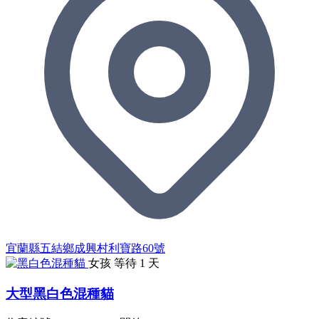
宜蘭縣五結鄉成興村利寶路60號
女孩
等待 1 天
大型黑白色混種貓