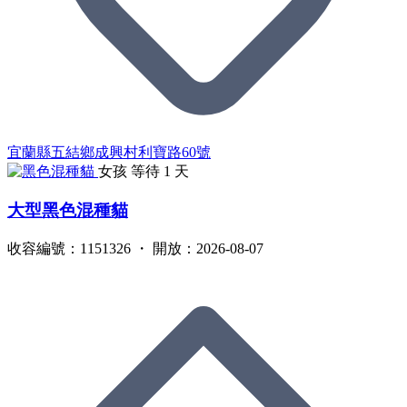
宜蘭縣五結鄉成興村利寶路60號
女孩
等待 1 天
大型黑色混種貓
收容編號：1151326 ・ 開放：2026-08-07