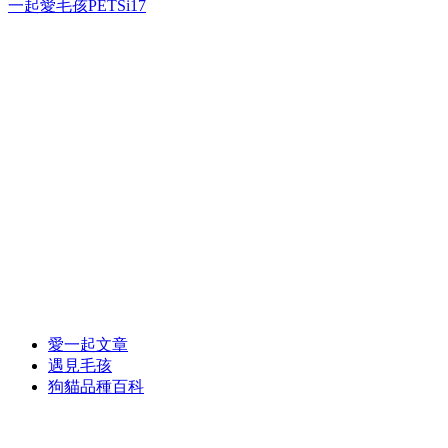
一起愛毛孩PETSi17
愛一起文章
遇見毛孩
狗貓品種百科