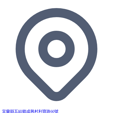
宜蘭縣五結鄉成興村利寶路60號