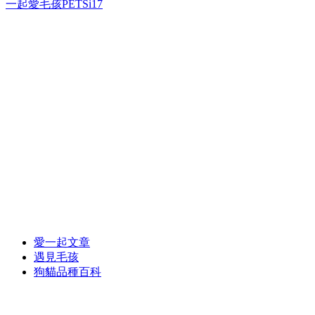
一起愛毛孩PETSi17
愛一起文章
遇見毛孩
狗貓品種百科