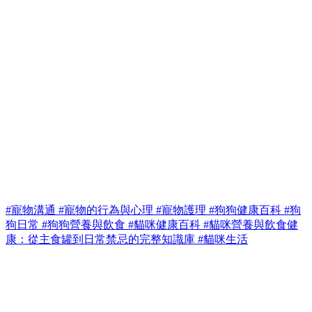
#寵物溝通
#寵物的行為與心理
#寵物護理
#狗狗健康百科
#狗
狗日常
#狗狗營養與飲食
#貓咪健康百科
#貓咪營養與飲食健
康：從主食罐到日常禁忌的完整知識庫
#貓咪生活