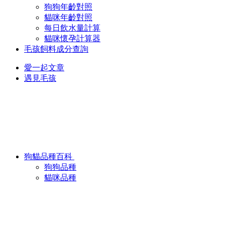
狗狗年齡對照
貓咪年齡對照
每日飲水量計算
貓咪懷孕計算器
毛孩飼料成分查詢
愛一起文章
遇見毛孩
狗貓品種百科
狗狗品種
貓咪品種