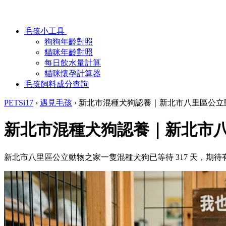
毛孩小工具
狗狗年齡對照
貓咪年齡對照
每日飲水量計算
貓咪懷孕計算器
毛孩飼料成分查詢
PETSi17
›
遇見毛孩
›
新北市混種犬狗認養｜新北市八里區公立
新北市混種犬狗認養｜新北市
新北市八里區公立動物之家一隻混種犬狗已等待 317 天，期