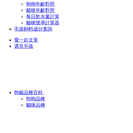
狗狗年齡對照
貓咪年齡對照
每日飲水量計算
貓咪懷孕計算器
毛孩飼料成分查詢
愛一起文章
遇見毛孩
狗貓品種百科
狗狗品種
貓咪品種