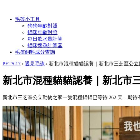
毛孩小工具
狗狗年齡對照
貓咪年齡對照
每日飲水量計算
貓咪懷孕計算器
毛孩飼料成分查詢
PETSi17
›
遇見毛孩
›
新北市混種貓貓認養｜新北市三芝區公立
新北市混種貓貓認養｜新北市
新北市三芝區公立動物之家一隻混種貓貓已等待 262 天，期