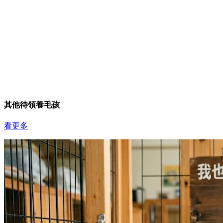
其他待領養毛孩
看更多