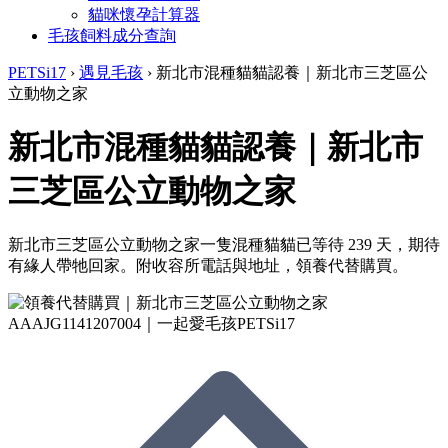
貓咪懷孕計算器
毛孩飼料成分查詢
PETSi17
›
遇見毛孩
›
新北市混種貓貓認養｜新北市三芝區公
立動物之家
新北市混種貓貓認養｜新北市
三芝區公立動物之家
新北市三芝區公立動物之家一隻混種貓貓已等待 239 天，期待
有緣人帶牠回家。附收容所電話與地址，領養代替購買。