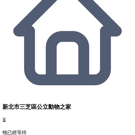
新北市三芝區公立動物之家
⏳
牠已經等待