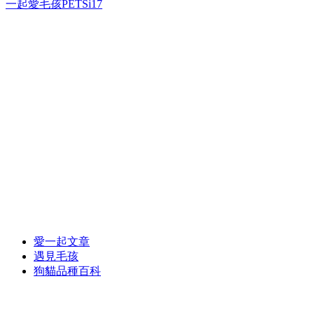
一起愛毛孩PETSi17
愛一起文章
遇見毛孩
狗貓品種百科