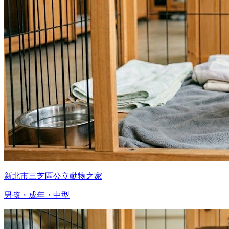
新北市三芝區公立動物之家
男孩・成年・中型