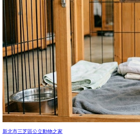
新北市三芝區公立動物之家