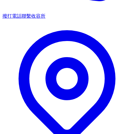
撥打電話聯繫收容所