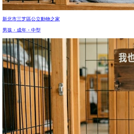
新北市三芝區公立動物之家
男孩・成年・中型