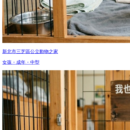
新北市三芝區公立動物之家
女孩・成年・中型