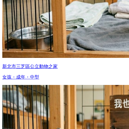
新北市三芝區公立動物之家
女孩・成年・中型