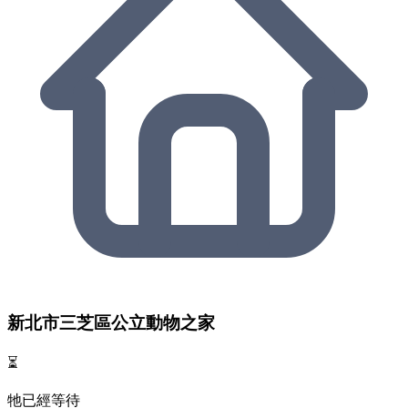
新北市三芝區公立動物之家
⏳
牠已經等待