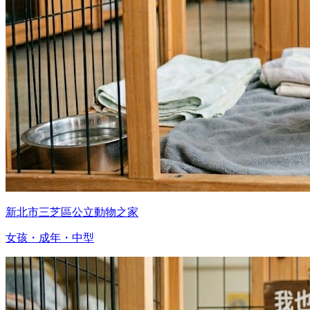
新北市三芝區公立動物之家
女孩・成年・中型