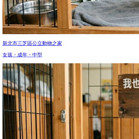
新北市三芝區公立動物之家
女孩・成年・中型