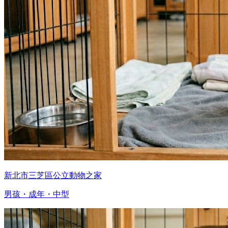
新北市三芝區公立動物之家
男孩・成年・中型