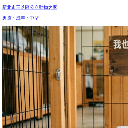
新北市三芝區公立動物之家
男孩・成年・中型