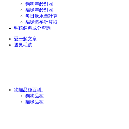
狗狗年齡對照
貓咪年齡對照
每日飲水量計算
貓咪懷孕計算器
毛孩飼料成分查詢
愛一起文章
遇見毛孩
狗貓品種百科
狗狗品種
貓咪品種