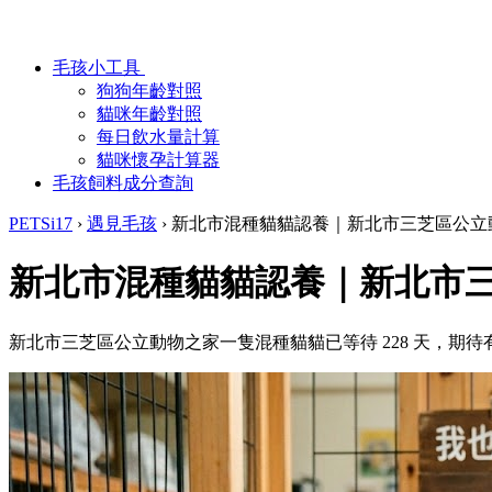
毛孩小工具
狗狗年齡對照
貓咪年齡對照
每日飲水量計算
貓咪懷孕計算器
毛孩飼料成分查詢
PETSi17
›
遇見毛孩
›
新北市混種貓貓認養｜新北市三芝區公立
新北市混種貓貓認養｜新北市
新北市三芝區公立動物之家一隻混種貓貓已等待 228 天，期