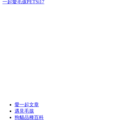
一起愛毛孩PETSi17
愛一起文章
遇見毛孩
狗貓品種百科