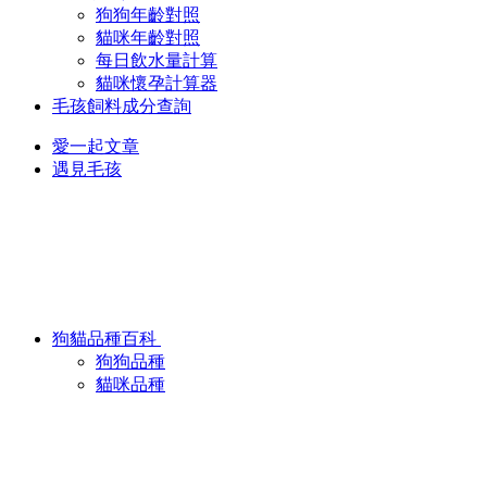
狗狗年齡對照
貓咪年齡對照
每日飲水量計算
貓咪懷孕計算器
毛孩飼料成分查詢
愛一起文章
遇見毛孩
狗貓品種百科
狗狗品種
貓咪品種