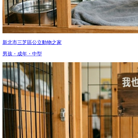
新北市三芝區公立動物之家
男孩・成年・中型