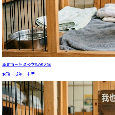
新北市三芝區公立動物之家
女孩・成年・中型