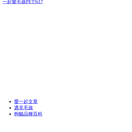
一起愛毛孩PETSi17
愛一起文章
遇見毛孩
狗貓品種百科