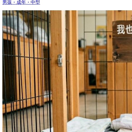
男孩・成年・中型