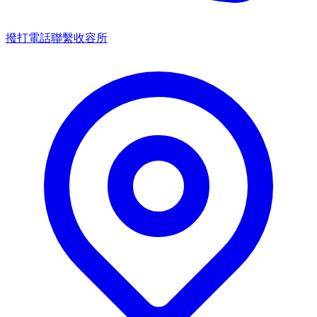
撥打電話聯繫收容所