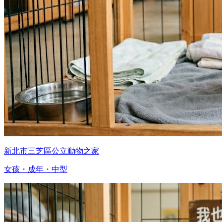
新北市三芝區公立動物之家
女孩・成年・中型