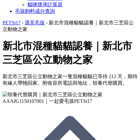
貓咪懷孕計算器
毛孩飼料成分查詢
PETSi17
›
遇見毛孩
›
新北市混種貓貓認養｜新北市三芝區公
立動物之家
新北市混種貓貓認養｜新北市
三芝區公立動物之家
新北市三芝區公立動物之家一隻混種貓貓已等待 212 天，期待
有緣人帶牠回家。附收容所電話與地址，領養代替購買。