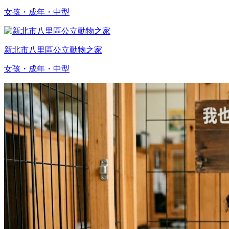
女孩・成年・中型
新北市八里區公立動物之家
女孩・成年・中型