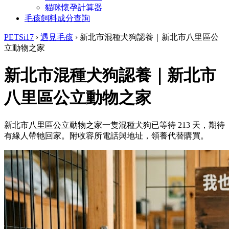
貓咪懷孕計算器
毛孩飼料成分查詢
PETSi17
›
遇見毛孩
›
新北市混種犬狗認養｜新北市八里區公
立動物之家
新北市混種犬狗認養｜新北市
八里區公立動物之家
新北市八里區公立動物之家一隻混種犬狗已等待 213 天，期待
有緣人帶牠回家。附收容所電話與地址，領養代替購買。