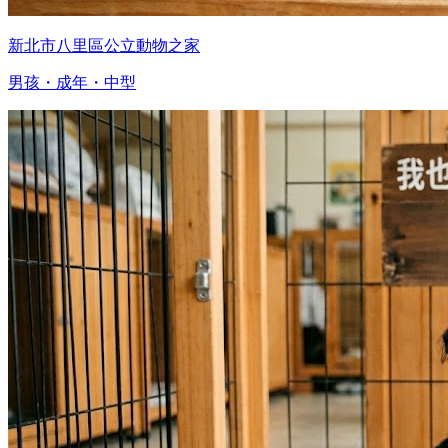
新北市八里區公立動物之家
男孩・成年・中型