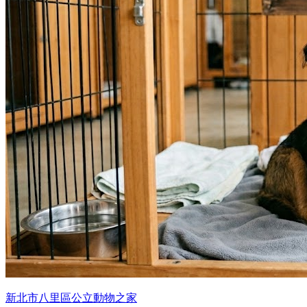
新北市八里區公立動物之家