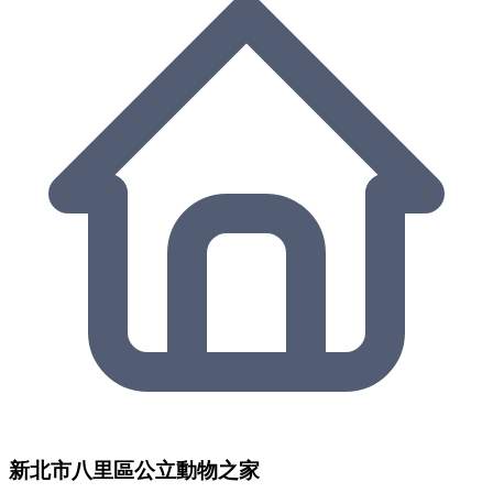
新北市八里區公立動物之家