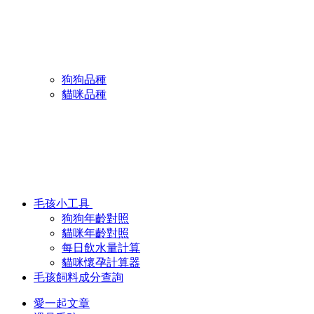
狗狗品種
貓咪品種
毛孩小工具
狗狗年齡對照
貓咪年齡對照
每日飲水量計算
貓咪懷孕計算器
毛孩飼料成分查詢
愛一起文章