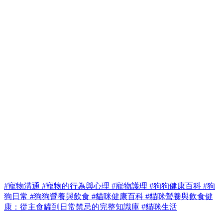
#寵物溝通
#寵物的行為與心理
#寵物護理
#狗狗健康百科
#狗
狗日常
#狗狗營養與飲食
#貓咪健康百科
#貓咪營養與飲食健
康：從主食罐到日常禁忌的完整知識庫
#貓咪生活