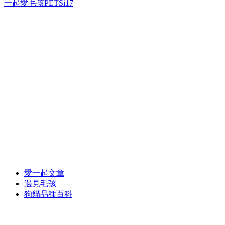
一起愛毛孩PETSi17
愛一起文章
遇見毛孩
狗貓品種百科