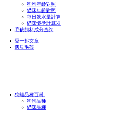
狗狗年齡對照
貓咪年齡對照
每日飲水量計算
貓咪懷孕計算器
毛孩飼料成分查詢
愛一起文章
遇見毛孩
狗貓品種百科
狗狗品種
貓咪品種