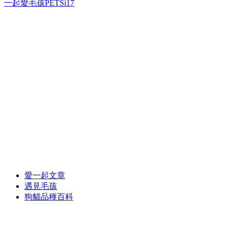
一起愛毛孩PETSi17
愛一起文章
遇見毛孩
狗貓品種百科