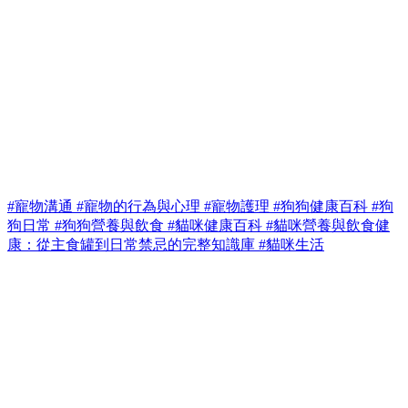
#寵物溝通
#寵物的行為與心理
#寵物護理
#狗狗健康百科
#狗
狗日常
#狗狗營養與飲食
#貓咪健康百科
#貓咪營養與飲食健
康：從主食罐到日常禁忌的完整知識庫
#貓咪生活