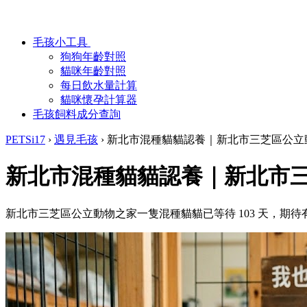
毛孩小工具
狗狗年齡對照
貓咪年齡對照
每日飲水量計算
貓咪懷孕計算器
毛孩飼料成分查詢
PETSi17
›
遇見毛孩
›
新北市混種貓貓認養｜新北市三芝區公立
新北市混種貓貓認養｜新北市
新北市三芝區公立動物之家一隻混種貓貓已等待 103 天，期