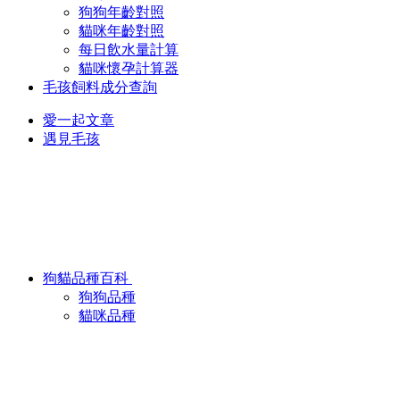
狗狗年齡對照
貓咪年齡對照
每日飲水量計算
貓咪懷孕計算器
毛孩飼料成分查詢
愛一起文章
遇見毛孩
狗貓品種百科
狗狗品種
貓咪品種