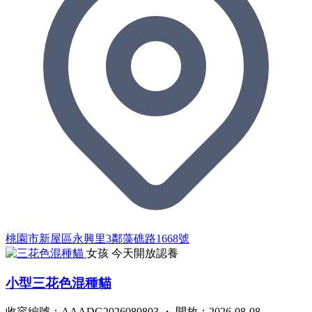
桃園市新屋區永興里3鄰藻礁路1668號
女孩
今天開放認養
小型三花色混種貓
收容編號：AAADG2026080803 ・ 開放：2026-08-08