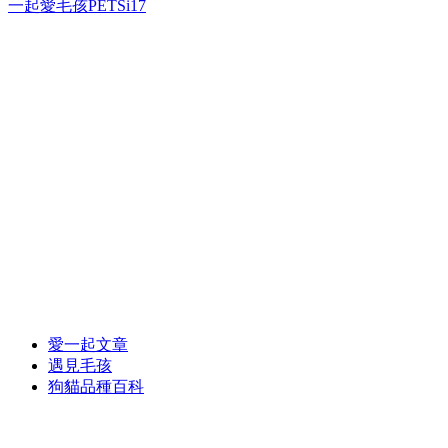
一起愛毛孩PETSi17
愛一起文章
遇見毛孩
狗貓品種百科