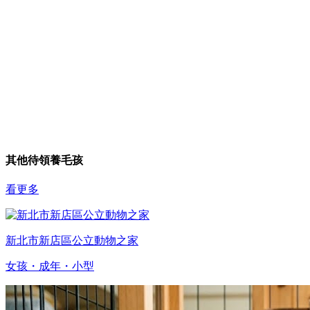
其他待領養毛孩
看更多
新北市新店區公立動物之家
女孩・成年・小型