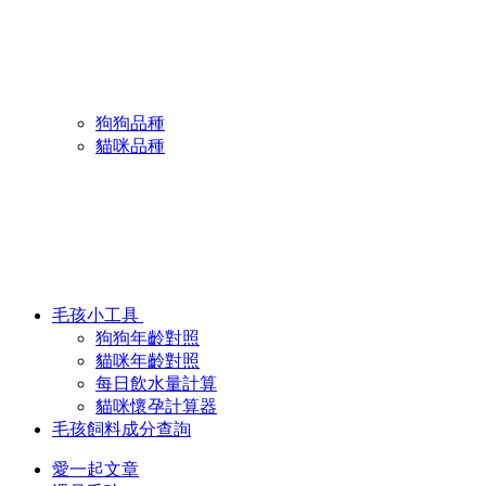
狗狗品種
貓咪品種
毛孩小工具
狗狗年齡對照
貓咪年齡對照
每日飲水量計算
貓咪懷孕計算器
毛孩飼料成分查詢
愛一起文章