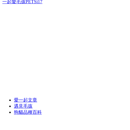
一起愛毛孩PETSi17
愛一起文章
遇見毛孩
狗貓品種百科