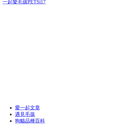
一起愛毛孩PETSi17
愛一起文章
遇見毛孩
狗貓品種百科