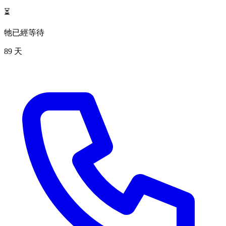
⏳
牠已經等待
89 天