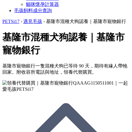
貓咪懷孕計算器
毛孩飼料成分查詢
PETSi17
›
遇見毛孩
›
基隆市混種犬狗認養｜基隆市寵物銀行
基隆市混種犬狗認養｜基隆市
寵物銀行
基隆市寵物銀行一隻混種犬狗已等待 90 天，期待有緣人帶牠
回家。附收容所電話與地址，領養代替購買。