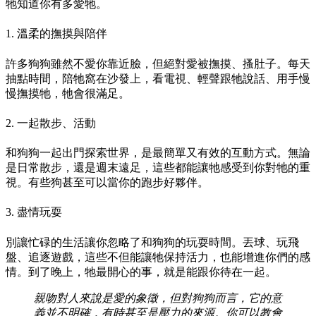
牠知道你有多愛牠。
1. 溫柔的撫摸與陪伴
許多狗狗雖然不愛你靠近臉，但絕對愛被撫摸、搔肚子。每天
抽點時間，陪牠窩在沙發上，看電視、輕聲跟牠說話、用手慢
慢撫摸牠，牠會很滿足。
2. 一起散步、活動
和狗狗一起出門探索世界，是最簡單又有效的互動方式。無論
是日常散步，還是週末遠足，這些都能讓牠感受到你對牠的重
視。有些狗甚至可以當你的跑步好夥伴。
3. 盡情玩耍
別讓忙碌的生活讓你忽略了和狗狗的玩耍時間。丟球、玩飛
盤、追逐遊戲，這些不但能讓牠保持活力，也能增進你們的感
情。到了晚上，牠最開心的事，就是能跟你待在一起。
親吻對人來說是愛的象徵，但對狗狗而言，它的意
義並不明確，有時甚至是壓力的來源。你可以教會