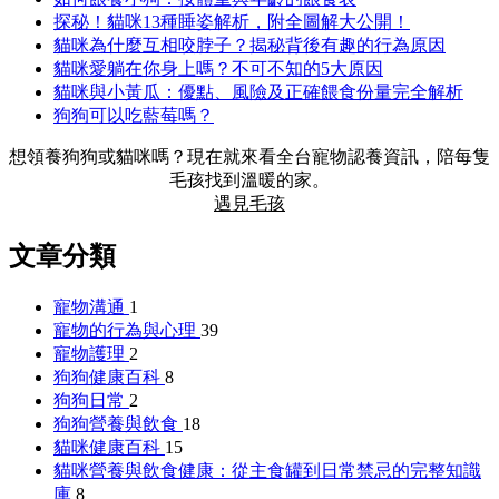
探秘！貓咪13種睡姿解析，附全圖解大公開！
貓咪為什麼互相咬脖子？揭秘背後有趣的行為原因
貓咪愛躺在你身上嗎？不可不知的5大原因
貓咪與小黃瓜：優點、風險及正確餵食份量完全解析
狗狗可以吃藍莓嗎？
想領養狗狗或貓咪嗎？現在就來看全台寵物認養資訊，陪每隻
毛孩找到溫暖的家。
遇見毛孩
文章分類
寵物溝通
1
寵物的行為與心理
39
寵物護理
2
狗狗健康百科
8
狗狗日常
2
狗狗營養與飲食
18
貓咪健康百科
15
貓咪營養與飲食健康：從主食罐到日常禁忌的完整知識
庫
8