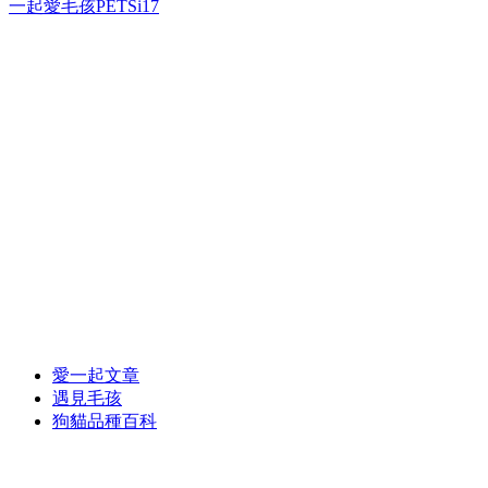
一起愛毛孩PETSi17
愛一起文章
遇見毛孩
狗貓品種百科