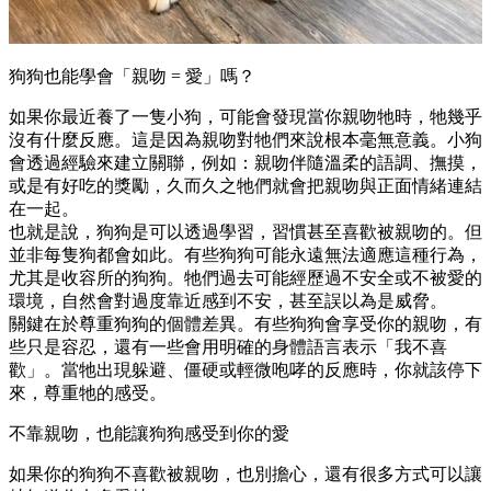
狗狗也能學會「親吻 = 愛」嗎？
如果你最近養了一隻小狗，可能會發現當你親吻牠時，牠幾乎
沒有什麼反應。這是因為親吻對牠們來說根本毫無意義。小狗
會透過經驗來建立關聯，例如：親吻伴隨溫柔的語調、撫摸，
或是有好吃的獎勵，久而久之牠們就會把親吻與正面情緒連結
在一起。
也就是說，狗狗是可以透過學習，習慣甚至喜歡被親吻的。但
並非每隻狗都會如此。有些狗狗可能永遠無法適應這種行為，
尤其是收容所的狗狗。牠們過去可能經歷過不安全或不被愛的
環境，自然會對過度靠近感到不安，甚至誤以為是威脅。
關鍵在於尊重狗狗的個體差異。有些狗狗會享受你的親吻，有
些只是容忍，還有一些會用明確的身體語言表示「我不喜
歡」。當牠出現躲避、僵硬或輕微咆哮的反應時，你就該停下
來，尊重牠的感受。
不靠親吻，也能讓狗狗感受到你的愛
如果你的狗狗不喜歡被親吻，也別擔心，還有很多方式可以讓