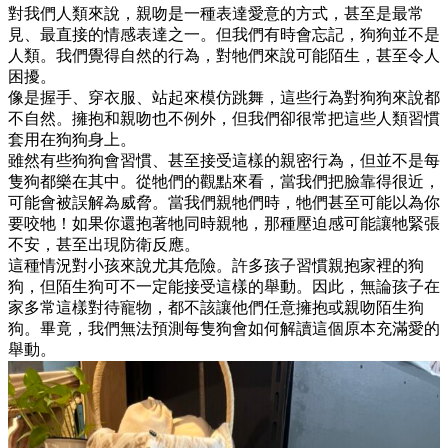
對我們人類來說，親吻是一種表達愛意的方式，甚至是最常
見、最直接的情感表達之一。但我們有時會忘記，狗狗並不是
人類。我們覺得自然的行為，對牠們來說可能陌生，甚至令人
困擾。
像是握手、穿衣服、站起來模仿跳舞，這些行為對狗狗來說都
不自然。擁抱和親吻也不例外，但我們卻很常把這些人類習慣
套用在狗狗身上。
雖然有些狗狗會習慣、甚至接受這樣的親密行為，但並不是每
隻狗都樂在其中。從牠們的觀點來看，當我們把臉靠得很近，
可能會被誤解為威脅。當我們親牠們時，牠們甚至可能以為你
要咬牠！如果你還抱著牠同時親牠，那種壓迫感可能讓牠緊張
不安，甚至出現防衛反應。
這種情況對小孩來說尤其危險。許多孩子習慣親抱家裡的狗
狗，但陌生狗可不一定能接受這樣的舉動。因此，無論孩子在
家多常這樣對待寵物，都不該讓他們任意擁抱或親吻陌生狗
狗。畢竟，我們無法預測每隻狗會如何解讀這個原本充滿愛的
舉動。