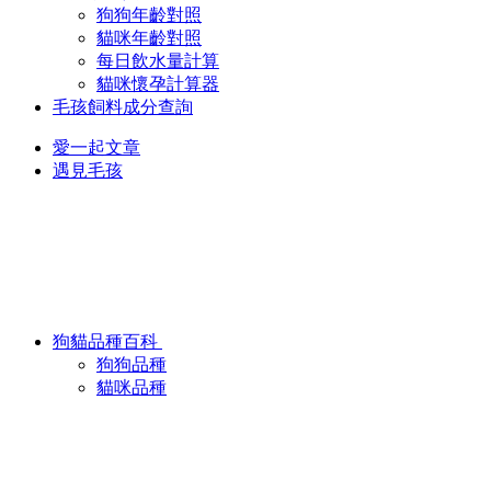
狗狗年齡對照
貓咪年齡對照
每日飲水量計算
貓咪懷孕計算器
毛孩飼料成分查詢
愛一起文章
遇見毛孩
狗貓品種百科
狗狗品種
貓咪品種