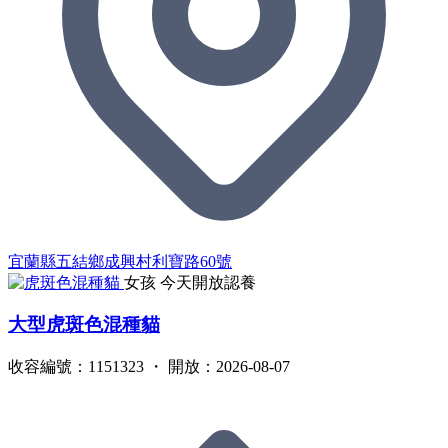
宜蘭縣五結鄉成興村利寶路60號
女孩
今天開放認養
大型虎斑色混種貓
收容編號：1151323 ・ 開放：2026-08-07