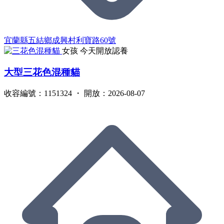
宜蘭縣五結鄉成興村利寶路60號
女孩
今天開放認養
大型三花色混種貓
收容編號：1151324 ・ 開放：2026-08-07