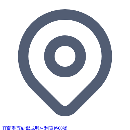
宜蘭縣五結鄉成興村利寶路60號