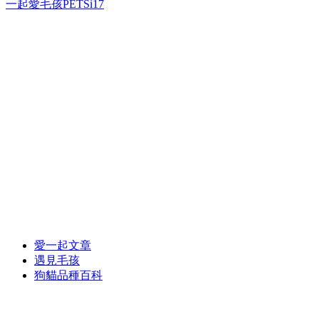
一起愛毛孩PETSi17
愛一起文章
遇見毛孩
狗貓品種百科