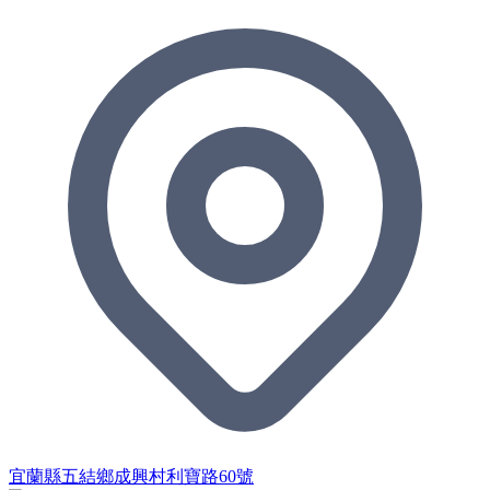
宜蘭縣五結鄉成興村利寶路60號