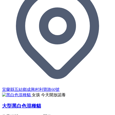
宜蘭縣五結鄉成興村利寶路60號
女孩
今天開放認養
大型黑白色混種貓