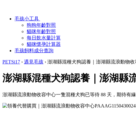
毛孩小工具
狗狗年齡對照
貓咪年齡對照
每日飲水量計算
貓咪懷孕計算器
毛孩飼料成分查詢
PETSi17
›
遇見毛孩
›
澎湖縣混種犬狗認養｜澎湖縣流浪動物收
澎湖縣混種犬狗認養｜澎湖縣
澎湖縣流浪動物收容中心一隻混種犬狗已等待 88 天，期待