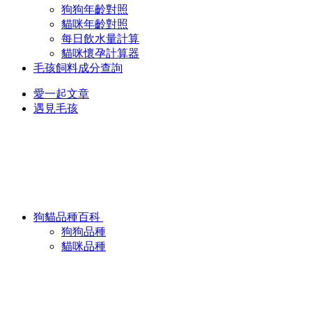
狗狗年齡對照
貓咪年齡對照
每日飲水量計算
貓咪懷孕計算器
毛孩飼料成分查詢
愛一起文章
遇見毛孩
狗貓品種百科
狗狗品種
貓咪品種