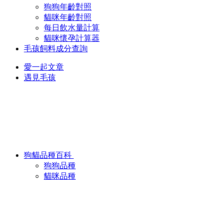
狗狗年齡對照
貓咪年齡對照
每日飲水量計算
貓咪懷孕計算器
毛孩飼料成分查詢
愛一起文章
遇見毛孩
狗貓品種百科
狗狗品種
貓咪品種