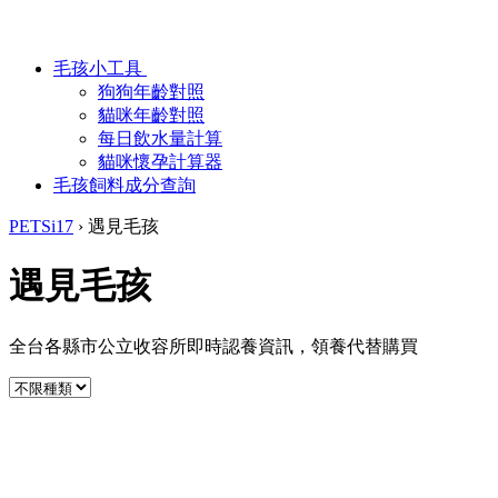
毛孩小工具
狗狗年齡對照
貓咪年齡對照
每日飲水量計算
貓咪懷孕計算器
毛孩飼料成分查詢
PETSi17
›
遇見毛孩
遇見毛孩
全台各縣市公立收容所即時認養資訊，領養代替購買