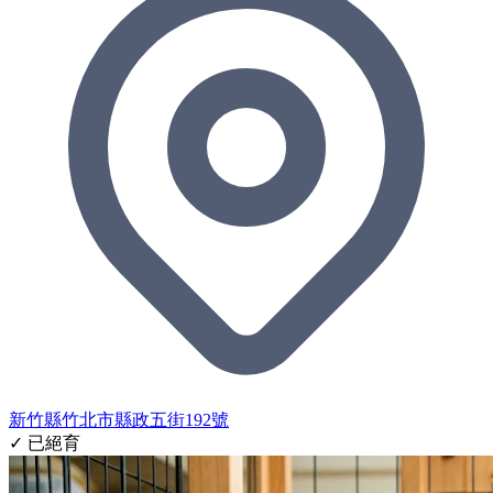
新竹縣竹北市縣政五街192號
✓ 已絕育