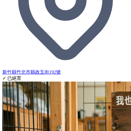
新竹縣竹北市縣政五街192號
✓ 已絕育