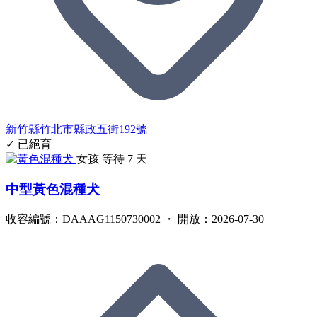
新竹縣竹北市縣政五街192號
✓ 已絕育
女孩
等待 7 天
中型黃色混種犬
收容編號：DAAAG1150730002 ・ 開放：2026-07-30