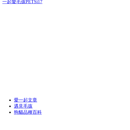
一起愛毛孩PETSi17
愛一起文章
遇見毛孩
狗貓品種百科