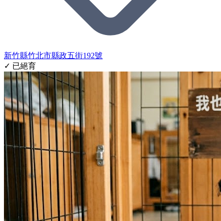
新竹縣竹北市縣政五街192號
✓ 已絕育