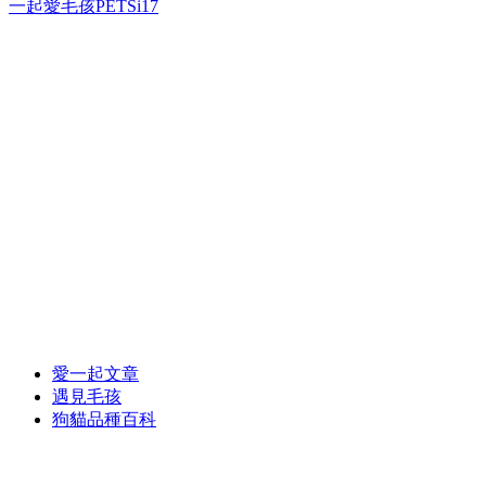
一起愛毛孩PETSi17
愛一起文章
遇見毛孩
狗貓品種百科