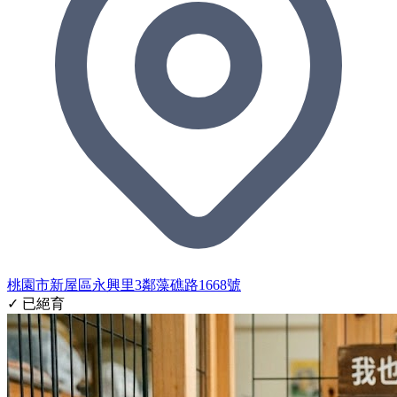
桃園市新屋區永興里3鄰藻礁路1668號
✓ 已絕育