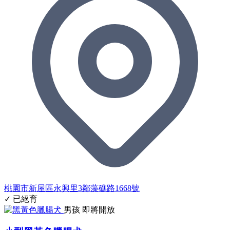
桃園市新屋區永興里3鄰藻礁路1668號
✓ 已絕育
男孩
即將開放