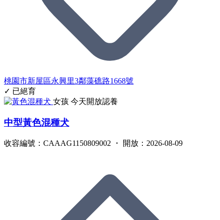
桃園市新屋區永興里3鄰藻礁路1668號
✓ 已絕育
女孩
今天開放認養
中型黃色混種犬
收容編號：CAAAG1150809002 ・ 開放：2026-08-09