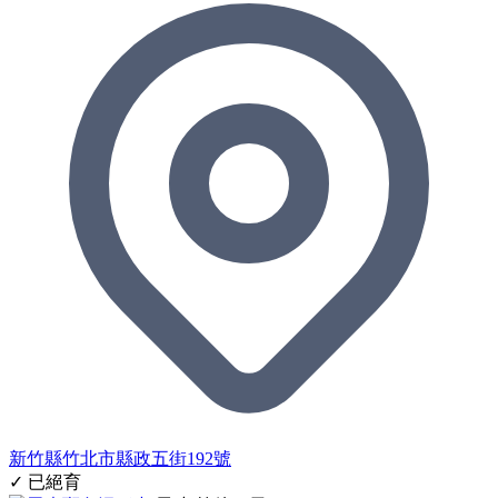
新竹縣竹北市縣政五街192號
✓ 已絕育