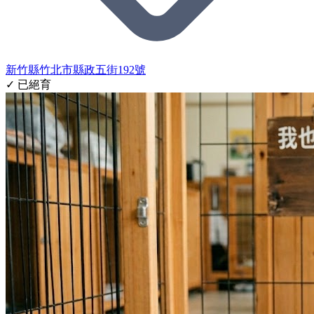
新竹縣竹北市縣政五街192號
✓ 已絕育