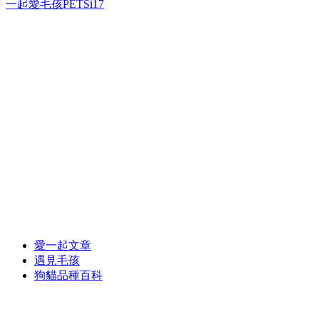
一起愛毛孩PETSi17
愛一起文章
遇見毛孩
狗貓品種百科