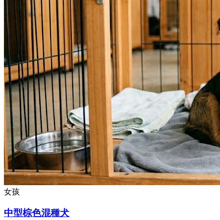
女孩
中型棕色混種犬