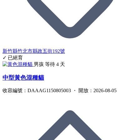
新竹縣竹北市縣政五街192號
✓ 已絕育
男孩
等待 4 天
中型黃色混種貓
收容編號：DAAAG1150805003 ・ 開放：2026-08-05