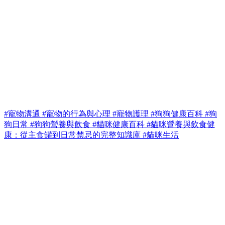
#寵物溝通
#寵物的行為與心理
#寵物護理
#狗狗健康百科
#狗
狗日常
#狗狗營養與飲食
#貓咪健康百科
#貓咪營養與飲食健
康：從主食罐到日常禁忌的完整知識庫
#貓咪生活