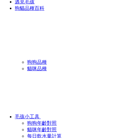
遇見毛孩
狗貓品種百科
狗狗品種
貓咪品種
毛孩小工具
狗狗年齡對照
貓咪年齡對照
每日飲水量計算