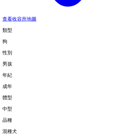
查看收容所地圖
類型
狗
性別
男孩
年紀
成年
體型
中型
品種
混種犬