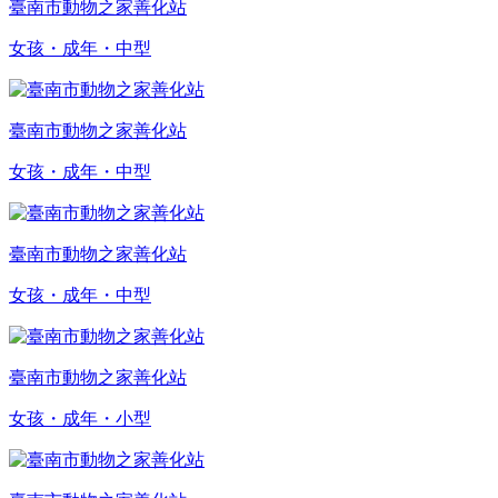
臺南市動物之家善化站
女孩・成年・中型
臺南市動物之家善化站
女孩・成年・中型
臺南市動物之家善化站
女孩・成年・中型
臺南市動物之家善化站
女孩・成年・小型