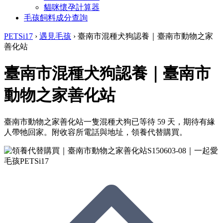
貓咪懷孕計算器
毛孩飼料成分查詢
PETSi17
›
遇見毛孩
›
臺南市混種犬狗認養｜臺南市動物之家
善化站
臺南市混種犬狗認養｜臺南市
動物之家善化站
臺南市動物之家善化站一隻混種犬狗已等待 59 天，期待有緣
人帶牠回家。附收容所電話與地址，領養代替購買。