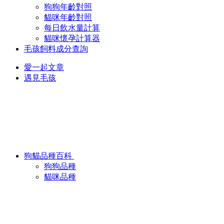
狗狗年齡對照
貓咪年齡對照
每日飲水量計算
貓咪懷孕計算器
毛孩飼料成分查詢
愛一起文章
遇見毛孩
狗貓品種百科
狗狗品種
貓咪品種