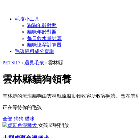
毛孩小工具
狗狗年齡對照
貓咪年齡對照
每日飲水量計算
貓咪懷孕計算器
毛孩飼料成分查詢
PETSi17
›
遇見毛孩
›
雲林縣
雲林縣貓狗領養
雲林縣的流浪貓狗由雲林縣流浪動物收容所收容照護。想在雲
正在等待你的毛孩
全部
狗狗
貓咪
女孩
即將開放