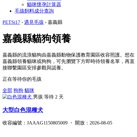
貓咪懷孕計算器
毛孩飼料成分查詢
PETSi17
›
遇見毛孩
›
嘉義縣
嘉義縣貓狗領養
嘉義縣的流浪貓狗由嘉義縣動物保護教育園區收容照護。想在
嘉義縣領養貓咪或狗狗，可先瀏覽下方即時待領養名單，再直
接聯繫園區安排參觀與認養。
正在等待你的毛孩
全部
狗狗
貓咪
男孩
等待 2 天
大型白色混種犬
收容編號：JAAAG1150805009 ・ 開放：2026-08-05