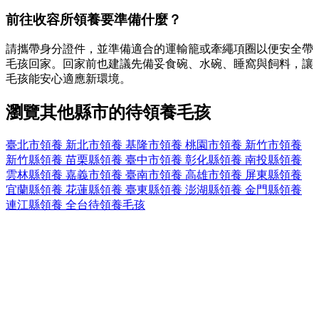
前往收容所領養要準備什麼？
請攜帶身分證件，並準備適合的運輸籠或牽繩項圈以便安全帶
毛孩回家。回家前也建議先備妥食碗、水碗、睡窩與飼料，讓
毛孩能安心適應新環境。
瀏覽其他縣市的待領養毛孩
臺北市領養
新北市領養
基隆市領養
桃園市領養
新竹市領養
新竹縣領養
苗栗縣領養
臺中市領養
彰化縣領養
南投縣領養
雲林縣領養
嘉義市領養
臺南市領養
高雄市領養
屏東縣領養
宜蘭縣領養
花蓮縣領養
臺東縣領養
澎湖縣領養
金門縣領養
連江縣領養
全台待領養毛孩