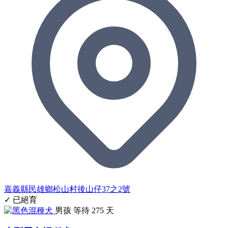
嘉義縣民雄鄉松山村後山仔37之2號
✓ 已絕育
男孩
等待 275 天