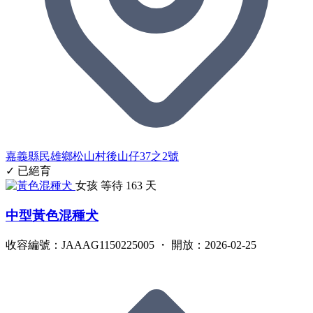
嘉義縣民雄鄉松山村後山仔37之2號
✓ 已絕育
女孩
等待 163 天
中型黃色混種犬
收容編號：JAAAG1150225005 ・ 開放：2026-02-25