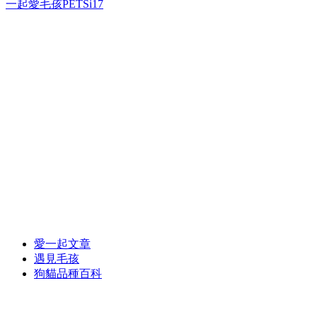
一起愛毛孩PETSi17
愛一起文章
遇見毛孩
狗貓品種百科