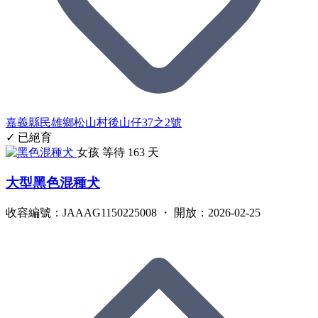
嘉義縣民雄鄉松山村後山仔37之2號
✓ 已絕育
女孩
等待 163 天
大型黑色混種犬
收容編號：JAAAG1150225008 ・ 開放：2026-02-25