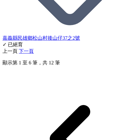
嘉義縣民雄鄉松山村後山仔37之2號
✓ 已絕育
上一頁
下一頁
顯示第
1
至
6
筆，共
12
筆