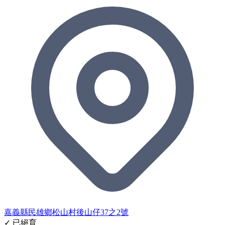
嘉義縣民雄鄉松山村後山仔37之2號
✓ 已絕育