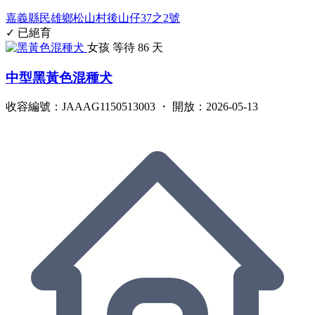
嘉義縣民雄鄉松山村後山仔37之2號
✓ 已絕育
女孩
等待 86 天
中型黑黃色混種犬
收容編號：JAAAG1150513003 ・ 開放：2026-05-13