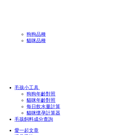
狗狗品種
貓咪品種
毛孩小工具
狗狗年齡對照
貓咪年齡對照
每日飲水量計算
貓咪懷孕計算器
毛孩飼料成分查詢
愛一起文章