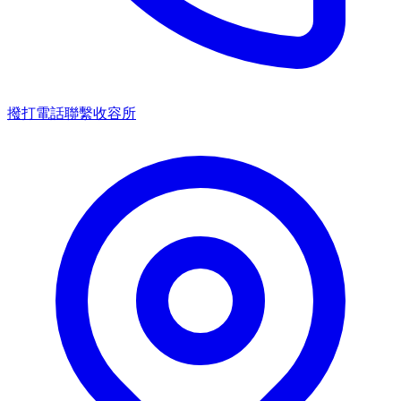
撥打電話聯繫收容所