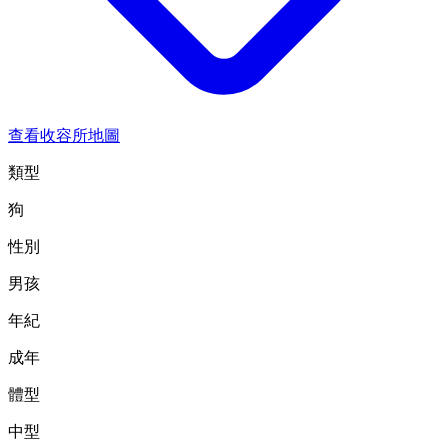
查看收容所地圖
類型
狗
性別
男孩
年紀
成年
體型
中型