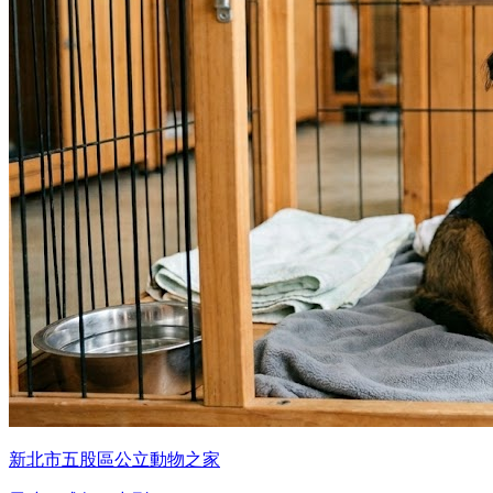
新北市五股區公立動物之家