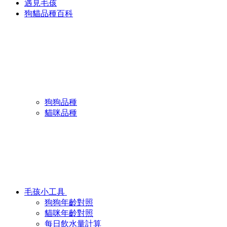
遇見毛孩
狗貓品種百科
狗狗品種
貓咪品種
毛孩小工具
狗狗年齡對照
貓咪年齡對照
每日飲水量計算