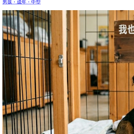
男孩・成年・中型