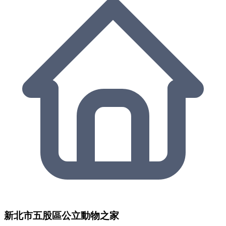
新北市五股區公立動物之家