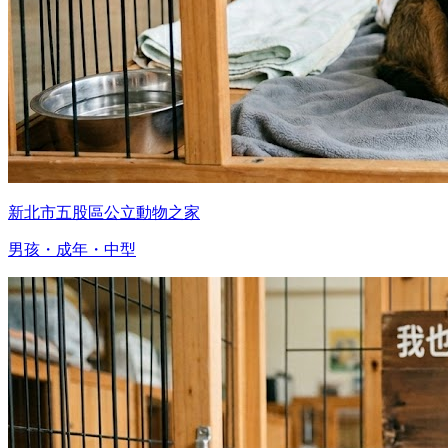
新北市五股區公立動物之家
男孩・成年・中型