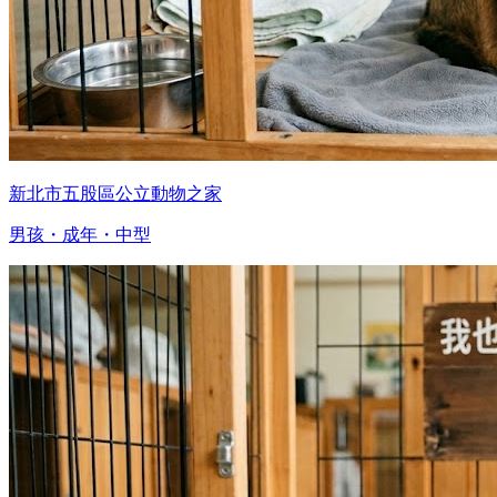
新北市五股區公立動物之家
男孩・成年・中型