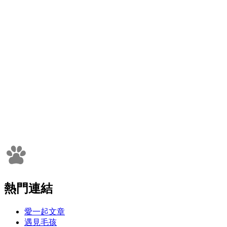
熱門連結
愛一起文章
遇見毛孩