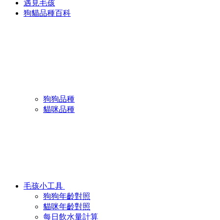
遇見毛孩
狗貓品種百科
狗狗品種
貓咪品種
毛孩小工具
狗狗年齡對照
貓咪年齡對照
每日飲水量計算