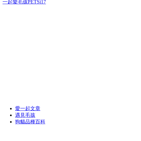
一起愛毛孩PETSi17
愛一起文章
遇見毛孩
狗貓品種百科