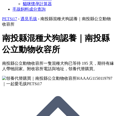
貓咪懷孕計算器
毛孩飼料成分查詢
PETSi17
›
遇見毛孩
›
南投縣混種犬狗認養｜南投縣公立動物
收容所
南投縣混種犬狗認養｜南投縣
公立動物收容所
南投縣公立動物收容所一隻混種犬狗已等待 195 天，期待有緣
人帶牠回家。附收容所電話與地址，領養代替購買。