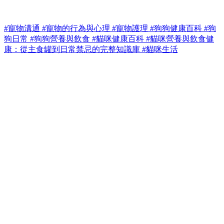
#寵物溝通
#寵物的行為與心理
#寵物護理
#狗狗健康百科
#狗
狗日常
#狗狗營養與飲食
#貓咪健康百科
#貓咪營養與飲食健
康：從主食罐到日常禁忌的完整知識庫
#貓咪生活