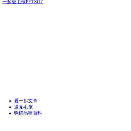
一起愛毛孩PETSi17
愛一起文章
遇見毛孩
狗貓品種百科