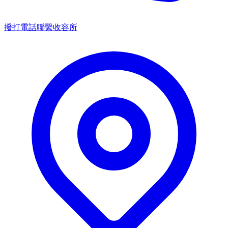
撥打電話聯繫收容所