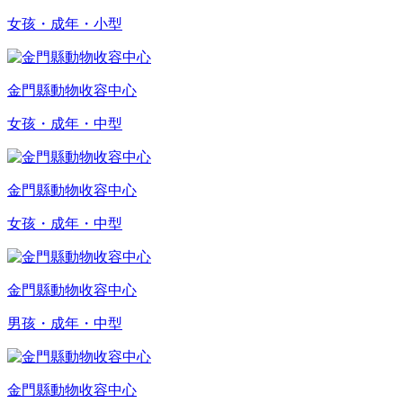
女孩・成年・小型
金門縣動物收容中心
女孩・成年・中型
金門縣動物收容中心
女孩・成年・中型
金門縣動物收容中心
男孩・成年・中型
金門縣動物收容中心