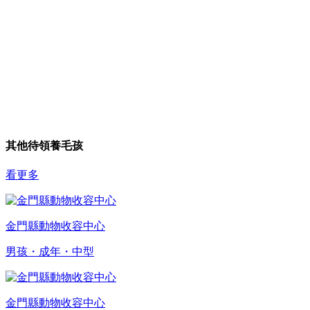
其他待領養毛孩
看更多
金門縣動物收容中心
男孩・成年・中型
金門縣動物收容中心