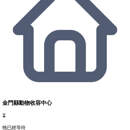
金門縣動物收容中心
⏳
牠已經等待