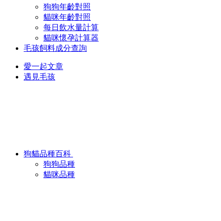
狗狗年齡對照
貓咪年齡對照
每日飲水量計算
貓咪懷孕計算器
毛孩飼料成分查詢
愛一起文章
遇見毛孩
狗貓品種百科
狗狗品種
貓咪品種