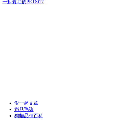
一起愛毛孩PETSi17
愛一起文章
遇見毛孩
狗貓品種百科