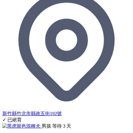
新竹縣竹北市縣政五街192號
✓ 已絕育
男孩
等待 3 天