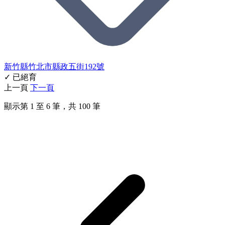
新竹縣竹北市縣政五街192號
✓ 已絕育
上一頁
下一頁
顯示第
1
至
6
筆，共
100
筆