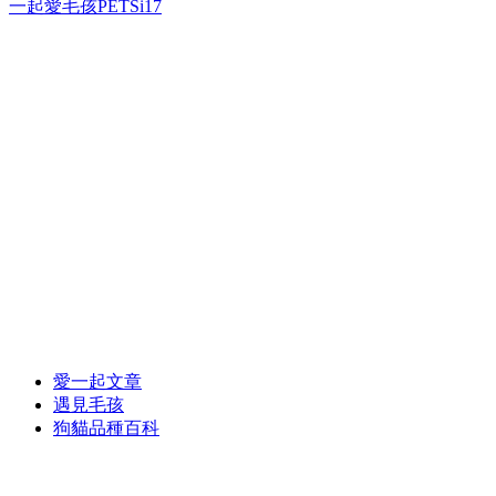
一起愛毛孩PETSi17
愛一起文章
遇見毛孩
狗貓品種百科