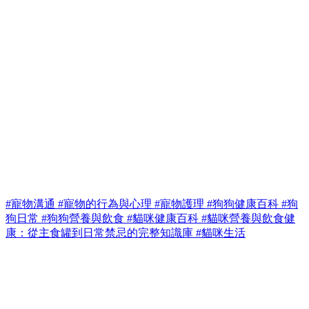
#寵物溝通
#寵物的行為與心理
#寵物護理
#狗狗健康百科
#狗
狗日常
#狗狗營養與飲食
#貓咪健康百科
#貓咪營養與飲食健
康：從主食罐到日常禁忌的完整知識庫
#貓咪生活