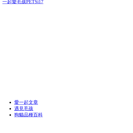
一起愛毛孩PETSi17
愛一起文章
遇見毛孩
狗貓品種百科