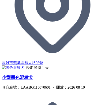
高雄市燕巢區師大路98號
男孩
等待 1 天
小型黑色混種犬
收容編號：LAABG115070601 ・ 開放：2026-08-10