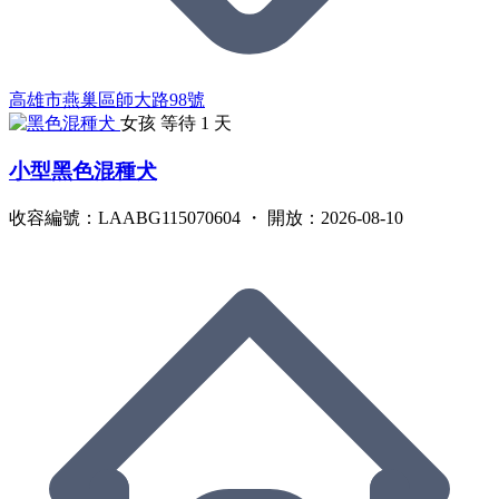
高雄市燕巢區師大路98號
女孩
等待 1 天
小型黑色混種犬
收容編號：LAABG115070604 ・ 開放：2026-08-10