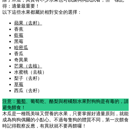
得：
適量最重要！
以下這些水果都屬於相對安全的選擇：
蘋果（去籽）
香蕉
藍莓
黑莓
哈密瓜
香瓜
奇異果
芒果（去核）
水蜜桃（去核）
梨子（去籽）
草莓
西瓜（去籽）
注意：
葡萄
、葡萄乾、酪梨與柑橘類水果對狗狗是有毒的，請
避免餵食！
木瓜是一種既美味又營養的水果，只要掌握好
適量原則
，就能
成為狗狗偶爾的小點心。不過每隻狗的體質不同，第一次餵食
時記得觀察反應，有異狀就不要再餵囉！