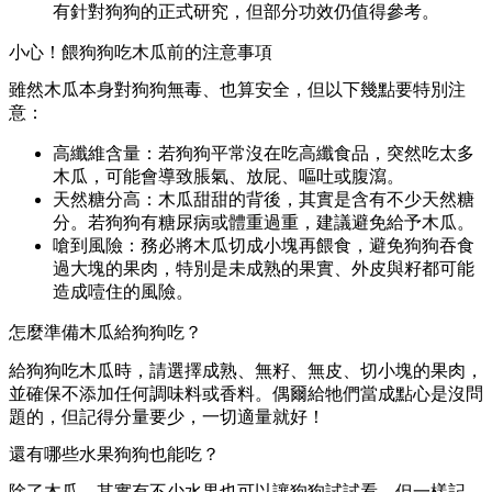
有針對狗狗的正式研究，但部分功效仍值得參考。
小心！餵狗狗吃木瓜前的注意事項
雖然木瓜本身對狗狗無毒、也算安全，但以下幾點要特別注
意：
高纖維含量：若狗狗平常沒在吃高纖食品，突然吃太多
木瓜，可能會導致脹氣、放屁、嘔吐或腹瀉。
天然糖分高：木瓜甜甜的背後，其實是含有不少天然糖
分。若狗狗有糖尿病或體重過重，建議避免給予木瓜。
嗆到風險：務必將木瓜切成小塊再餵食，避免狗狗吞食
過大塊的果肉，特別是未成熟的果實、外皮與籽都可能
造成噎住的風險。
怎麼準備木瓜給狗狗吃？
給狗狗吃木瓜時，請選擇
成熟、無籽、無皮、切小塊的果肉
，
並確保不添加任何調味料或香料。偶爾給牠們當成點心是沒問
題的，但記得分量要少，一切適量就好！
還有哪些水果狗狗也能吃？
除了木瓜，其實有不少水果也可以讓狗狗試試看，但一樣記