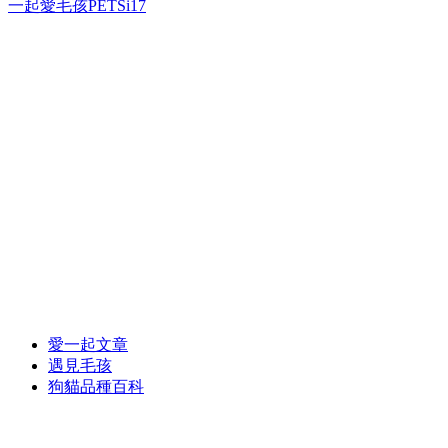
一起愛毛孩PETSi17
愛一起文章
遇見毛孩
狗貓品種百科