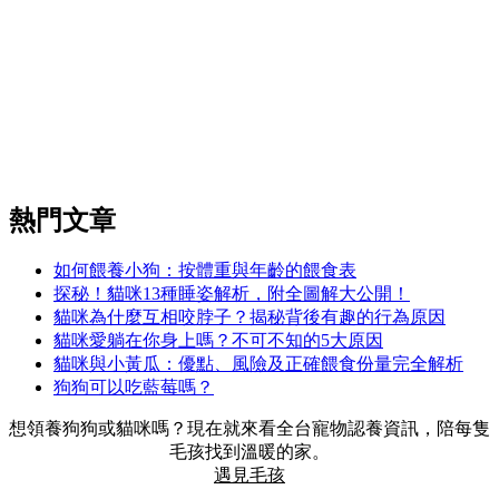
熱門文章
如何餵養小狗：按體重與年齡的餵食表
探秘！貓咪13種睡姿解析，附全圖解大公開！
貓咪為什麼互相咬脖子？揭秘背後有趣的行為原因
貓咪愛躺在你身上嗎？不可不知的5大原因
貓咪與小黃瓜：優點、風險及正確餵食份量完全解析
狗狗可以吃藍莓嗎？
想領養狗狗或貓咪嗎？現在就來看全台寵物認養資訊，陪每隻
毛孩找到溫暖的家。
遇見毛孩