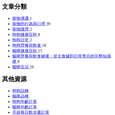
文章分類
寵物溝通
1
寵物的行為與心理
39
寵物護理
2
狗狗健康百科
8
狗狗日常
2
狗狗營養與飲食
18
貓咪健康百科
15
貓咪營養與飲食健康：從主食罐到日常禁忌的完整知識
庫
8
貓咪生活
10
其他資源
狗狗品種
貓咪品種
狗狗年齡計算
貓咪年齡計算
毛孩每日飲水量計算