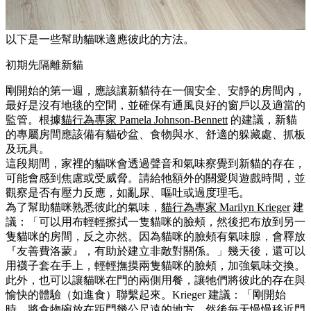
以下是一些幫助貓咪適應彼此的方法。
初期先隔離新貓
剛開始的第一週，應該讓新貓待在一個安全、安靜的房間內，
最好是沒有地毯的空間，並確保有通風良好的窗戶以及適當的
監管。根據
貓行為專家 Pamela Johnson-Bennett
的建議，新貓
的專屬房間應該備有貓砂盆、食物與水、舒適的躲藏處、抓板
及玩具。
這段期間，家裡的貓咪會透過聲音和氣味察覺到新貓的存在，
可能會感到焦慮或受威脅。請給牠額外的關愛與遊戲時間，並
觀察是否有壓力反應，如亂尿、嘔吐或過度理毛。
為了幫助貓咪熟悉彼此的氣味，
貓行為專家 Marilyn Krieger
建
議：「可以用布輕輕擦拭一隻貓咪的臉頰，然後把布放到另一
隻貓咪的房間，反之亦然。因為貓咪的臉頰有氣味腺，會釋放
『友善費洛蒙』，有助於建立非敵對關係。」幾天後，還可以
用襪子套在手上，輕輕撫摸兩隻貓咪的臉頰，加強氣味交換。
此外，也可以讓貓咪在門的兩側用餐，讓牠們將彼此的存在與
愉快的體驗（如進食）聯繫起來。Krieger 建議：「剛開始
時，將食物碗放在距門幾公尺遠的地方，然後每天慢慢移近門