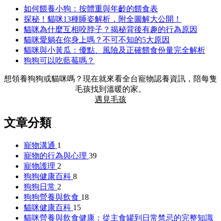
如何餵養小狗：按體重與年齡的餵食表
探秘！貓咪13種睡姿解析，附全圖解大公開！
貓咪為什麼互相咬脖子？揭秘背後有趣的行為原因
貓咪愛躺在你身上嗎？不可不知的5大原因
貓咪與小黃瓜：優點、風險及正確餵食份量完全解析
狗狗可以吃藍莓嗎？
想領養狗狗或貓咪嗎？現在就來看全台寵物認養資訊，陪每隻
毛孩找到溫暖的家。
遇見毛孩
文章分類
寵物溝通
1
寵物的行為與心理
39
寵物護理
2
狗狗健康百科
8
狗狗日常
2
狗狗營養與飲食
18
貓咪健康百科
15
貓咪營養與飲食健康：從主食罐到日常禁忌的完整知識