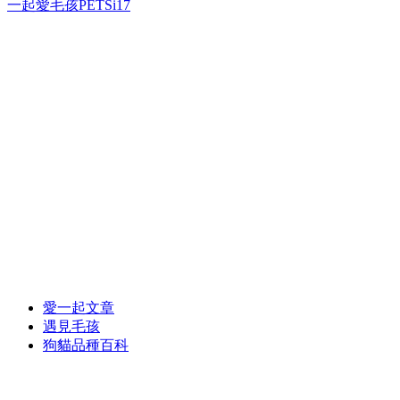
一起愛毛孩PETSi17
愛一起文章
遇見毛孩
狗貓品種百科