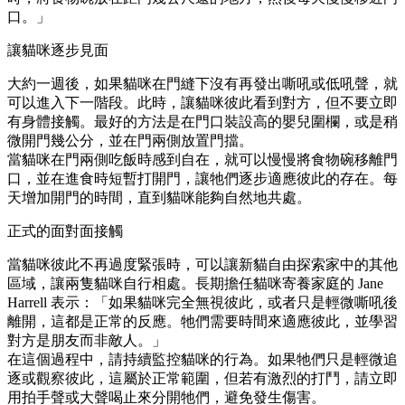
口。」
讓貓咪逐步見面
大約一週後，如果貓咪在門縫下沒有再發出嘶吼或低吼聲，就
可以進入下一階段。此時，讓貓咪彼此看到對方，但不要立即
有身體接觸。最好的方法是在門口裝設高的嬰兒圍欄，或是稍
微開門幾公分，並在門兩側放置門擋。
當貓咪在門兩側吃飯時感到自在，就可以慢慢將食物碗移離門
口，並在進食時短暫打開門，讓牠們逐步適應彼此的存在。每
天增加開門的時間，直到貓咪能夠自然地共處。
正式的面對面接觸
當貓咪彼此不再過度緊張時，可以讓新貓自由探索家中的其他
區域，讓兩隻貓咪自行相處。長期擔任貓咪寄養家庭的 Jane
Harrell 表示：「如果貓咪完全無視彼此，或者只是輕微嘶吼後
離開，這都是正常的反應。牠們需要時間來適應彼此，並學習
對方是朋友而非敵人。」
在這個過程中，請持續監控貓咪的行為。如果牠們只是輕微追
逐或觀察彼此，這屬於正常範圍，但若有激烈的打鬥，請立即
用拍手聲或大聲喝止來分開牠們，避免發生傷害。