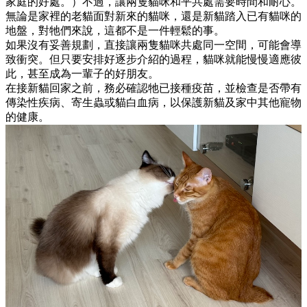
家庭的好處。）不過，讓兩隻貓咪和平共處需要時間和耐心。
無論是家裡的老貓面對新來的貓咪，還是新貓踏入已有貓咪的
地盤，對牠們來說，這都不是一件輕鬆的事。
如果沒有妥善規劃，直接讓兩隻貓咪共處同一空間，可能會導
致衝突。但只要安排好逐步介紹的過程，貓咪就能慢慢適應彼
此，甚至成為一輩子的好朋友。
在接新貓回家之前，務必確認牠已接種疫苗，並檢查是否帶有
傳染性疾病、寄生蟲或貓白血病，以保護新貓及家中其他寵物
的健康。