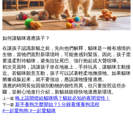
如何讓貓咪適應孩子？
在讓孩子認識新貓之前，先向他們解釋，貓咪是一種有感情的
生物，當牠們面對新環境時，可能會感到緊張。因此，孩子需
要溫柔對待貓咪，避免拉扯尾巴、強行抱起或大聲喧嘩。
初次見面時，請讓孩子坐在地板上，手持玩具，讓貓咪主動接
近。若貓咪願意互動，孩子可以試著輕柔地撫摸牠。如果貓咪
猶豫或躲起來，就不要強迫，應該讓牠慢慢適應。
適應的時間長短因個別動物的個性而異，但只要按照這些步
驟，並耐心地進行介紹，新貓就能很快地適應新環境。
晚上該開燈給貓咪嗎？貓奴必知的夜間習性！
上一篇
新手養狗怎麼開始？5 分鐘看懂養狗流程
下一篇
#一起愛狗狗
#一起愛貓咪